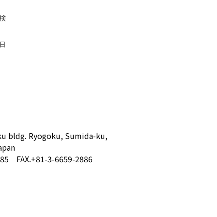
検
日
u bldg. Ryogoku, Sumida-ku,
apan
885 FAX.+81-3-6659-2886