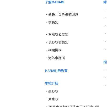
了解MANABI
課
・
・会長、理事長歡迎詞
・
・發展史
・
・
・东京校發展史
・
・长野校發展史
・
・相關機構
・海外事務所
招
・
MANABI的教育
・
學校介紹
・
・長野校
・東京校
・2025東京校修了生の日本語能力習