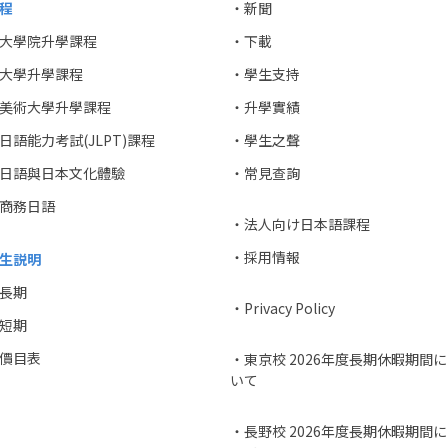
程
・新聞
大學院升學課程
・下載
大學升學課程
・學生支持
美術大學升學課程
・升學實績
日語能力考試(JLPT)課程
・學生之聲
日語與日本文化體驗
・常見查詢
商務日語
・法人向け日本語課程
・採用情報
生説明
長期
・Privacy Policy
短期
價目表
・東京校 2026年度長期休暇期間
いて
・長野校 2026年度長期休暇期間