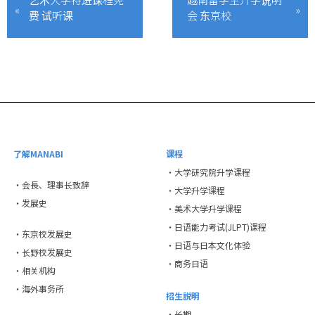
费 试听课
会 东京校
了解MANABI
课程
・大学研究院升学课程
・会長、理事长致辞
・大学升学课程
・发展史
・美术大学升学课程
・日语能力考试(JLPT)课程
・东京校发展史
・日语与日本文化体验
・长野校发展史
・商务日语
・相关机构
・海外事务所
招生説明
・长期