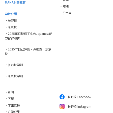
MANABI的教育
・短期
・价目表
学校介绍
・长野校
・东京校
・2025东京校修了生のJapanese能
力習得報告
・2025年自己評価・点検表 东京
校
・长野校学則
・东京校学則
・新闻
长野校 Facebook
・下载
・学生支持
长野校 Instagram
・升学成果