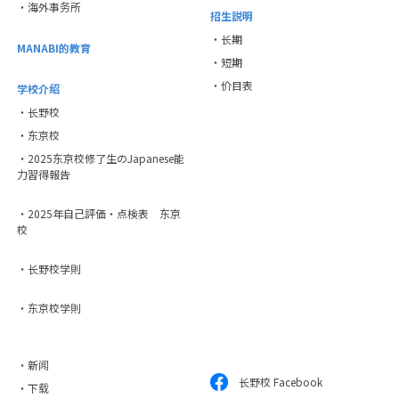
・海外事务所
招生説明
・长期
MANABI的教育
・短期
・价目表
学校介绍
・长野校
・东京校
・2025东京校修了生のJapanese能
力習得報告
・2025年自己評価・点検表 东京
校
・长野校学則
・东京校学則
・新闻
长野校 Facebook
・下载