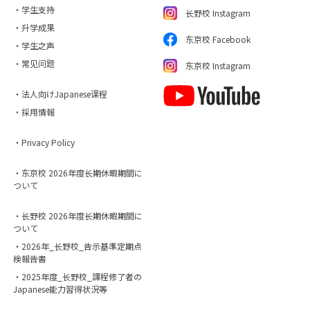
・学生支持
长野校 Instagram
・升学成果
东京校 Facebook
・学生之声
・常见问题
东京校 Instagram
・法人向けJapanese课程
・採用情報
・Privacy Policy
・东京校 2026年度长期休暇期間に
ついて
・长野校 2026年度长期休暇期間に
ついて
・2026年_长野校_告示基準定期点
検報告書
・2025年度_长野校_課程修了者の
Japanese能力習得状況等