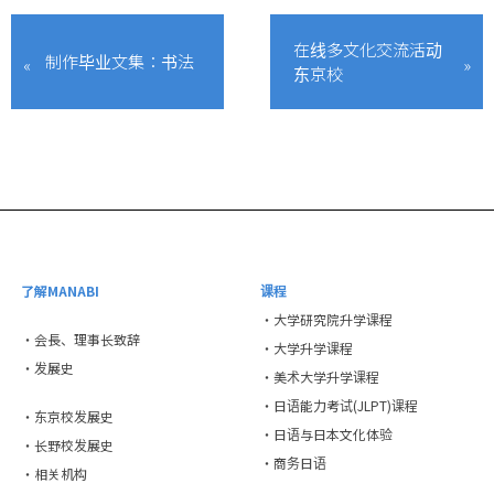
在线多文化交流活动
制作毕业文集：书法
东京校
了解MANABI
课程
・大学研究院升学课程
・会長、理事长致辞
・大学升学课程
・发展史
・美术大学升学课程
・日语能力考试(JLPT)课程
・东京校发展史
・日语与日本文化体验
・长野校发展史
・商务日语
・相关机构