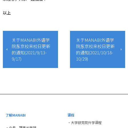
以上
关于MANABI外语学
关于MANABI外语学
院东京校来校日更新
院东京校来校日更新
的通知(2021/9/13-
的通知(2021/10/18-
9/17)
10/29)
了解MANABI
课程
・大学研究院升学课程
・会長、理事长致辞