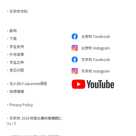
・东京校学則
・新闻
长野校 Facebook
・下载
・学生支持
长野校 Instagram
・升学成果
东京校 Facebook
・学生之声
・常见问题
东京校 Instagram
・法人向けJapanese课程
・採用情報
・Privacy Policy
・东京校 2026年度长期休暇期間に
ついて