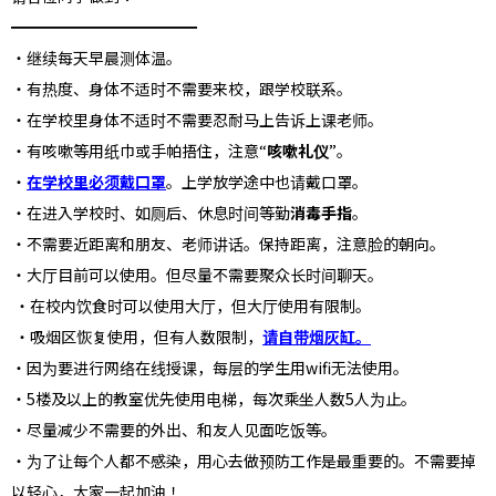
━━━━━━━━━━━━
・继续每天早晨测体温。
・有热度、身体不适时不需要来校，跟学校联系。
・在学校里身体不适时不需要忍耐马上告诉上课老师。
・有咳嗽等用纸巾或手帕捂住，注意“
咳嗽礼仪
”。
・
在学校里必须戴口罩
。上学放学途中也请戴口罩。
・在进入学校时、如厕后、休息时间等勤
消毒手指
。
・不需要近距离和朋友、老师讲话。保持距离，注意脸的朝向。
・大厅目前可以使用。但尽量不需要聚众长时间聊天。
・在校内饮食时可以使用大厅，但大厅使用有限制。
・吸烟区恢复使用，但有人数限制，
请自带烟灰缸。
・因为要进行网络在线授课，每层的学生用wifi无法使用。
・5楼及以上的教室优先使用电梯，每次乘坐人数5人为止。
・尽量减少不需要的外出、和友人见面吃饭等。
・为了让每个人都不感染，用心去做预防工作是最重要的。不需要掉
以轻心，大家一起加油！