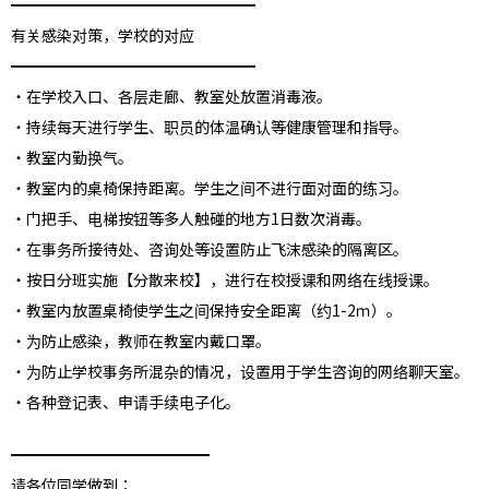
━━━━━━━━━━━━━━━━
有关感染对策，学校的对应
━━━━━━━━━━━━━━━━
・在学校入口、各层走廊、教室处放置消毒液。
・持续每天进行学生、职员的体温确认等健康管理和指导。
・教室内勤换气。
・教室内的桌椅保持距离。学生之间不进行面对面的练习。
・门把手、电梯按钮等多人触碰的地方1日数次消毒。
・在事务所接待处、咨询处等设置防止飞沫感染的隔离区。
・按⽇分班实施【分散来校】，进行在校授课和网络在线授课。
・教室内放置桌椅使学生之间保持安全距离（约1-
2
ｍ）。
・为防止感染，教师在教室内戴口罩。
・为防止学校事务所混杂的情况，设置用于学生咨询的网络聊天室。
・各种登记表、申请手续电子化。
━━━━━━━━━━━━━
请各位同学做到：