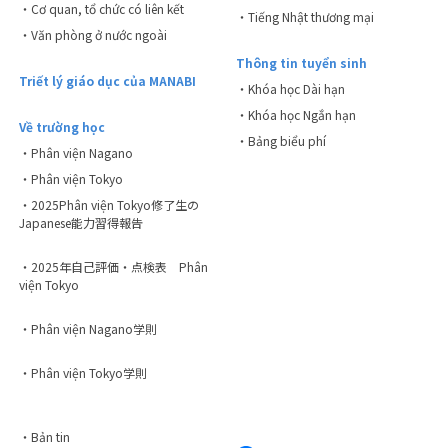
・Cơ quan, tổ chức có liên kết
・Tiếng Nhật thương mại
・Văn phòng ở nước ngoài
Thông tin tuyển sinh
Triết lý giáo dục của MANABI
・Khóa học Dài hạn
・Khóa học Ngắn hạn
Về trường học
・Bảng biểu phí
・Phân viện Nagano
・Phân viện Tokyo
・2025Phân viện Tokyo修了生の
Japanese能力習得報告
・2025年自己評価・点検表 Phân
viện Tokyo
・Phân viện Nagano学則
・Phân viện Tokyo学則
・Bản tin