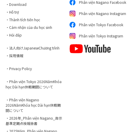
Phân viện Nagano Facebook
・Download
・Hỗ trợ
Phân viện Nagano Instagram
・Thành tích tiến học
Phân viện Tokyo Facebook
・Cảm nhận của du học sinh
・Hỏi đáp
Phân viện Tokyo Instagram
・法人向けJapaneseChương trình
・採用情報
・Privacy Policy
・Phân viện Tokyo 2026NămKhóa
học Dài hạn休暇期間について
・Phân viện Nagano
2026NămKhóa học Dài hạn休暇期
間について
・2026年_Phân viện Nagano_告示
基準定期点検報告書
・2025Năm_Phân viện Nagano_