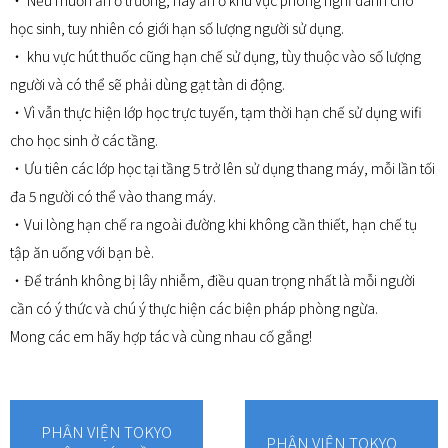
・ Nếu muốn ăn ở trường, hãy ăn ở khu vực phòng nghỉ dành cho
học sinh, tuy nhiên có giới hạn số lượng người sử dụng.
・ khu vực hút thuốc cũng hạn chế sử dụng, tùy thuộc vào số lượng
người và có thể sẽ phải dùng gạt tàn di động.
・Vì vẫn thực hiện lớp học trực tuyến, tạm thời hạn chế sử dụng wifi
cho học sinh ở các tầng.
・Ưu tiên các lớp học tại tầng 5 trở lên sử dụng thang máy, mỗi lần tối
đa 5 người có thể vào thang máy.
・Vui lòng hạn chế ra ngoài đường khi không cần thiết, hạn chế tụ
tập ăn uống với bạn bè.
・Để tránh không bị lây nhiễm, điều quan trọng nhất là mỗi người
cần có ý thức và chú ý thực hiện các biện pháp phòng ngừa.
Mong các em hãy hợp tác và cùng nhau cố gắng!
PHÂN VIỆN TOKYO
PHÂN VIỆN TOKYO