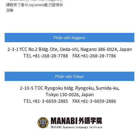
課程修了者のJapanese能力習得状
況等
Phân viện Nagano
2-3-1 YCC No.2 Bldg. Ote, Ueda-shi, Nagano 386-0024, Japan
TEL.+81-268-28-7788 FAX.+81-268-28-7786
Phân viện Tokyo
2-10-5 TOC Ryogoku bldg. Ryogoku, Sumida-ku,
Tokyo 130-0026, Japan
TEL.+81-3-6659-2885 FAX.+81-3-6659-2886
Thông tin tuyển sinh
Liên hệ / Đơn đăng ký nhập
học tại đây