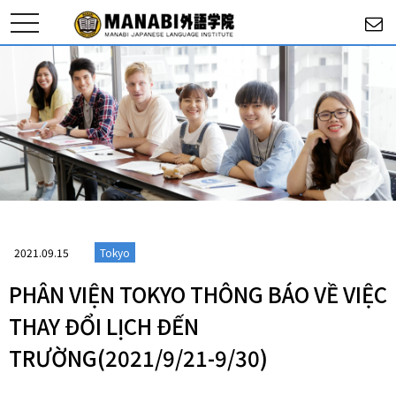
toggle
navigation
2021.09.15
Tokyo
PHÂN VIỆN TOKYO THÔNG BÁO VỀ VIỆC
THAY ĐỔI LỊCH ĐẾN
TRƯỜNG(2021/9/21-9/30)