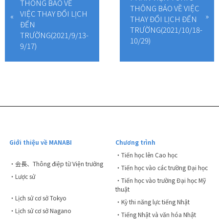
THÔNG BÁO VỀ
THÔNG BÁO VỀ VIỆC
VIỆC THAY ĐỔI LỊCH
THAY ĐỔI LỊCH ĐẾN
ĐẾN
TRƯỜNG(2021/10/18-
TRƯỜNG(2021/9/13-
10/29)
9/17)
Giới thiệu về MANABI
Chương trình
・Tiến học lên Cao học
・会長、Thông điệp từ Viện trưởng
・Tiến học vào các trường Đại học
・Lược sử
・Tiến học vào trường Đại học Mỹ
thuật
・Lịch sử cơ sở Tokyo
・Kỳ thi năng lực tiếng Nhật
・Lịch sử cơ sở Nagano
・Tiếng Nhật và văn hóa Nhật