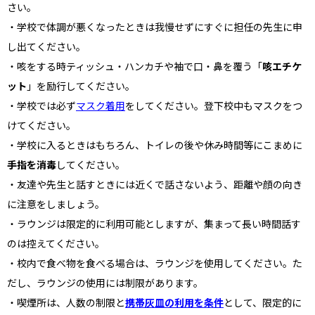
さい。
・学校で体調が悪くなったときは我慢せずにすぐに担任の先⽣に申
し出てください。
・咳をする時ティッシュ・ハンカチや袖で⼝・⿐を覆う「
咳エチケ
ット
」を励⾏してください。
・学校では必ず
マスク着⽤
をしてください。登下校中もマスクをつ
けてください。
・学校に⼊るときはもちろん、トイレの後や休み時間等にこまめに
⼿指を消毒
してください。
・友達や先⽣と話すときには近くで話さないよう、距離や顔の向き
に注意をしましょう。
・ラウンジは限定的に利用可能としますが、集まって長い時間話す
のは控えてください。
・校内で食べ物を食べる場合は、ラウンジを使用してください。た
だし、ラウンジの使用には制限があります。
・喫煙所は、人数の制限と
携帯灰皿の利用を条件
として、限定的に