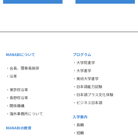
MANABIについて
プログラム
・大学院進学
・会長、理事長挨拶
・大学進学
・沿革
・美術大学進学
・日本語能力試験
・東京校沿革
・日本語プラス文化体験
・長野校沿革
・ビジネス日本語
・関係機構
・海外事務所について
入学案内
・長期
MANABIの教育
・短期