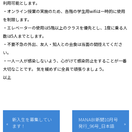
利用可能とします。
・オンライン授業の実施のため、各階の学生用wifiは一時的に使用
を制限します。
・エレベーターの使用は5階以上のクラスを優先とし、1度に乗る人
数は5人までとします。
・不要不急の外出、友⼈・知⼈との会⾷は当⾯の間控えてくださ
い。
・⼀⼈⼀⼈が感染しないよう、⼼がけて感染防⽌をすることが⼀番
⼤切なことです。 気を緩めずに全員で頑張りましょう。
以上
新入生を募集してい
MANABI新聞10月号
ます！
発行_96号_日本語