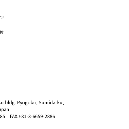
につ
検
u bldg. Ryogoku, Sumida-ku,
apan
885 FAX.+81-3-6659-2886