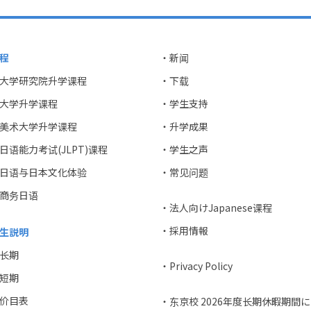
程
・新闻
大学研究院升学课程
・下载
大学升学课程
・学生支持
美术大学升学课程
・升学成果
日语能力考试(JLPT)课程
・学生之声
日语与日本文化体验
・常见问题
商务日语
・法人向けJapanese课程
・採用情報
生説明
长期
・Privacy Policy
短期
价目表
・东京校 2026年度长期休暇期間