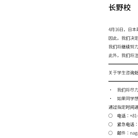
长野校 
4月16日，日
因此，我们决定
我们将继续努
此外，我们将
━━━━━━
关于学生咨询
━━━━━━
・ 我们将尽
・ 如果同学
通过指定时间
○ 电话：+81-2
○ 紧急电话：+
○ 邮件：nagan