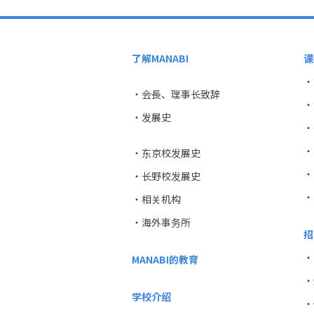
了解MANABI
课
・
・会長、理事长致辞
・
・发展史
・
・
・东京校发展史
・
・长野校发展史
・
・相关机构
・海外事务所
招
・
MANABI的教育
・
学校介绍
・