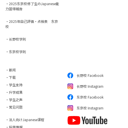
・2025东京校修了生のJapanese能
力習得報告
・2025年自己評価・点検表 东京
校
・长野校学則
・东京校学則
・新闻
长野校 Facebook
・下载
・学生支持
长野校 Instagram
・升学成果
东京校 Facebook
・学生之声
・常见问题
东京校 Instagram
・法人向けJapanese课程
・採用情報