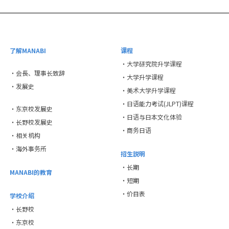
了解MANABI
课程
・大学研究院升学课程
・会長、理事长致辞
・大学升学课程
・发展史
・美术大学升学课程
・日语能力考试(JLPT)课程
・东京校发展史
・日语与日本文化体验
・长野校发展史
・商务日语
・相关机构
・海外事务所
招生説明
・长期
MANABI的教育
・短期
・价目表
学校介绍
・长野校
・东京校