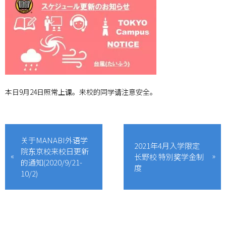
本日9月24日照常上课。来校的同学请注意安全。
关于MANABI外语学
2021年4月入学限定
院东京校来校日更新
长野校 特別奖学金制
的通知(2020/9/21-
度
10/2)