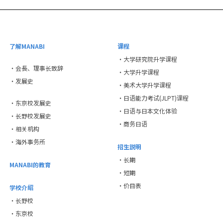
了解MANABI
课程
・大学研究院升学课程
・会長、理事长致辞
・大学升学课程
・发展史
・美术大学升学课程
・日语能力考试(JLPT)课程
・东京校发展史
・日语与日本文化体验
・长野校发展史
・商务日语
・相关机构
・海外事务所
招生説明
・长期
MANABI的教育
・短期
・价目表
学校介绍
・长野校
・东京校