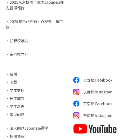
・2025东京校修了生のJapanese能
力習得報告
・2025年自己評価・点検表 东京
校
・长野校学則
・东京校学則
・新闻
长野校 Facebook
・下载
・学生支持
长野校 Instagram
・升学成果
东京校 Facebook
・学生之声
・常见问题
东京校 Instagram
・法人向けJapanese课程
・採用情報