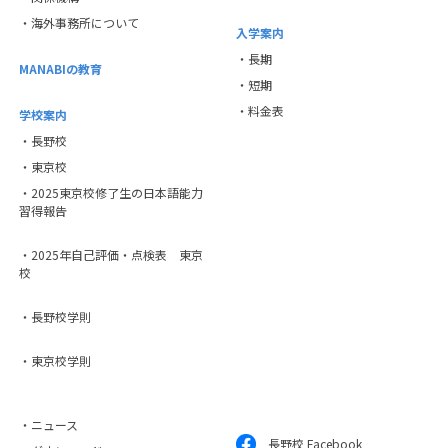
・海外事務所について
入学案内
・長期
MANABIの教育
・短期
・料金表
学校案内
・長野校
・東京校
・2025東京校修了生の日本語能力
習得報告
・2025年自己評価・点検表 東京
校
・長野校学則
・東京校学則
・ニュース
長野校 Facebook