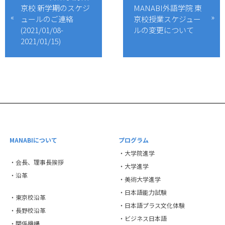
京校 新学期のスケジ
MANABI外語学院 東
ュールのご連絡
京校授業スケジュー
(2021/01/08-
ルの変更について
2021/01/15)
MANABIについて
プログラム
・大学院進学
・会長、理事長挨拶
・大学進学
・沿革
・美術大学進学
・日本語能力試験
・東京校沿革
・日本語プラス文化体験
・長野校沿革
・ビジネス日本語
・関係機構