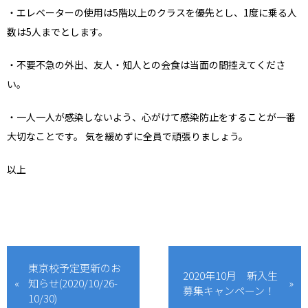
・エレベーターの使用は5階以上のクラスを優先とし、1度に乗る人
数は5人までとします。
・不要不急の外出、友⼈・知⼈との会⾷は当⾯の間控えてくださ
い。
・⼀⼈⼀⼈が感染しないよう、⼼がけて感染防⽌をすることが⼀番
⼤切なことです。 気を緩めずに全員で頑張りましょう。
以上
東京校予定更新のお
2020年10月 新入生
知らせ(2020/10/26-
募集キャンペーン！
10/30)