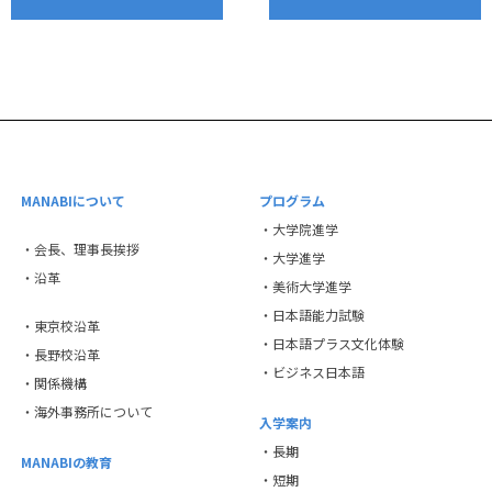
MANABIについて
プログラム
・大学院進学
・会長、理事長挨拶
・大学進学
・沿革
・美術大学進学
・日本語能力試験
・東京校沿革
・日本語プラス文化体験
・長野校沿革
・ビジネス日本語
・関係機構
・海外事務所について
入学案内
・長期
MANABIの教育
・短期