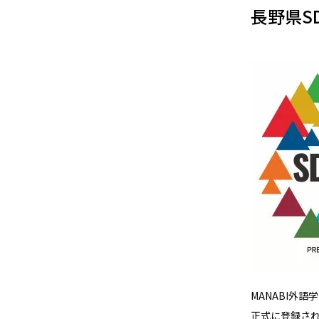
長野県S
MANABI外
正式に登録さ