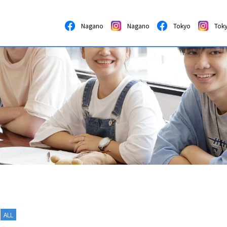
Nagano
Nagano
Tokyo
Tok
ALL