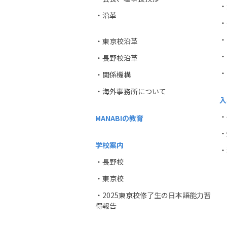
・
・沿革
・
・
・東京校沿革
・
・長野校沿革
・
・関係機構
・海外事務所について
入
・
MANABIの教育
・
学校案内
・
・長野校
・東京校
・2025東京校修了生の日本語能力習
得報告