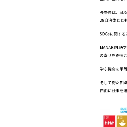
長野県は、SD
28自治体とと
SDGsに関すること
MANABI外
の幸せを得る
学ぶ機会を平
そして得た知
自由に仕事を