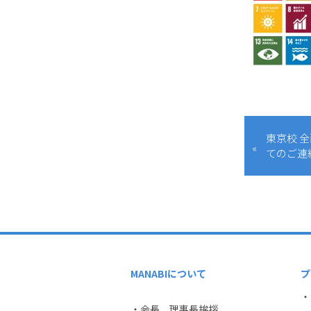
東京校 
てのご連
MANABIについて
プ
・
・会長、理事長挨拶