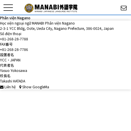
toggle
navigation
Phân viện Nagano
Học viện ngoại ngữ MANABI Phân viện Nagano
2-3-1 YCC Bldg, Oote, Ueda City, Nagano Prefecture, 386-0024, Japan
Số điện thoại
+81-268-28-7788
FAX番号
+81-268-28-7786
設置者名
YCC・JAPAN
代表者名
Yasuo Yokosawa
校長名
Takashi HATADA
Liên hệ
Show GoogleMa