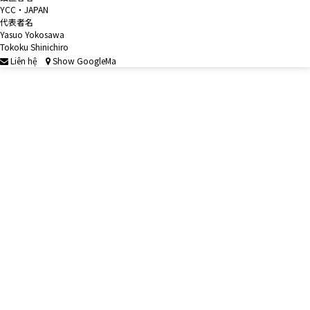
YCC・JAPAN
代表者名
Yasuo Yokosawa
Tokoku Shinichiro
Liên hệ
Show GoogleMa