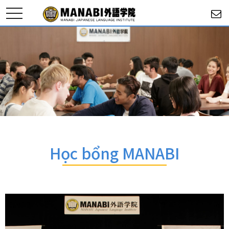
toggle
navigation
Học bổng MANABI