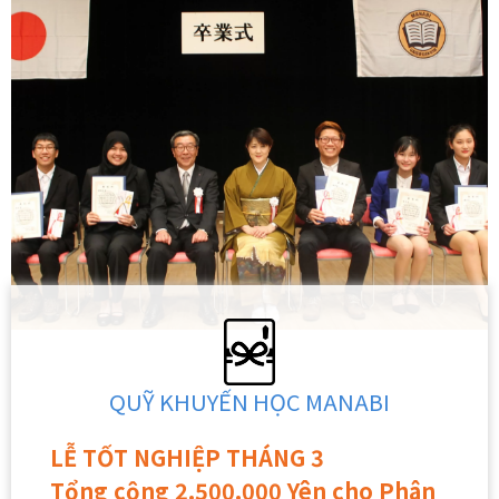
QUỸ KHUYẾN HỌC MANABI
LỄ TỐT NGHIỆP THÁNG 3
Tổng cộng 2.500.000 Yên cho Phân