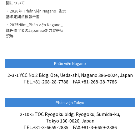
間について
・2026年_Phân viện Nagano_告示
基準定期点検報告書
・2025Năm_Phân viện Nagano_
課程修了者のJapanese能力習得状
況等
Phân viện Nagano
2-3-1 YCC No.2 Bldg. Ote, Ueda-shi, Nagano 386-0024, Japan
TEL.+81-268-28-7788 FAX.+81-268-28-7786
Phân viện Tokyo
2-10-5 TOC Ryogoku bldg. Ryogoku, Sumida-ku,
Tokyo 130-0026, Japan
TEL.+81-3-6659-2885 FAX.+81-3-6659-2886