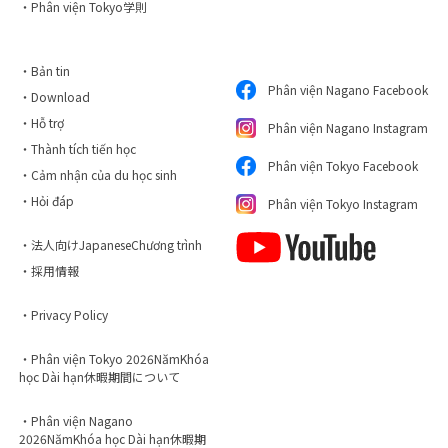
・Phân viện Tokyo学則
・Bản tin
Phân viện Nagano Facebook
・Download
・Hỗ trợ
Phân viện Nagano Instagram
・Thành tích tiến học
Phân viện Tokyo Facebook
・Cảm nhận của du học sinh
・Hỏi đáp
Phân viện Tokyo Instagram
・法人向けJapaneseChương trình
・採用情報
・Privacy Policy
・Phân viện Tokyo 2026NămKhóa
học Dài hạn休暇期間について
・Phân viện Nagano
2026NămKhóa học Dài hạn休暇期