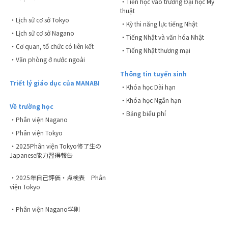
・Tiến học vào trường Đại học Mỹ
thuật
・Lịch sử cơ sở Tokyo
・Kỳ thi năng lực tiếng Nhật
・Lịch sử cơ sở Nagano
・Tiếng Nhật và văn hóa Nhật
・Cơ quan, tổ chức có liên kết
・Tiếng Nhật thương mại
・Văn phòng ở nước ngoài
Thông tin tuyển sinh
Triết lý giáo dục của MANABI
・Khóa học Dài hạn
・Khóa học Ngắn hạn
Về trường học
・Bảng biểu phí
・Phân viện Nagano
・Phân viện Tokyo
・2025Phân viện Tokyo修了生の
Japanese能力習得報告
・2025年自己評価・点検表 Phân
viện Tokyo
・Phân viện Nagano学則