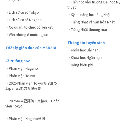
・Tiến học vào trường Đại học Mỹ
thuật
・Lịch sử cơ sở Tokyo
・Kỳ thi năng lực tiếng Nhật
・Lịch sử cơ sở Nagano
・Tiếng Nhật và văn hóa Nhật
・Cơ quan, tổ chức có liên kết
・Tiếng Nhật thương mại
・Văn phòng ở nước ngoài
Thông tin tuyển sinh
Triết lý giáo dục của MANABI
・Khóa học Dài hạn
・Khóa học Ngắn hạn
Về trường học
・Bảng biểu phí
・Phân viện Nagano
・Phân viện Tokyo
・2025Phân viện Tokyo修了生の
Japanese能力習得報告
・2025年自己評価・点検表 Phân
viện Tokyo
・Phân viện Nagano学則