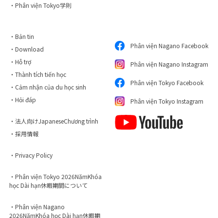
・Phân viện Tokyo学則
・Bản tin
Phân viện Nagano Facebook
・Download
・Hỗ trợ
Phân viện Nagano Instagram
・Thành tích tiến học
Phân viện Tokyo Facebook
・Cảm nhận của du học sinh
・Hỏi đáp
Phân viện Tokyo Instagram
・法人向けJapaneseChương trình
・採用情報
・Privacy Policy
・Phân viện Tokyo 2026NămKhóa
học Dài hạn休暇期間について
・Phân viện Nagano
2026NămKhóa học Dài hạn休暇期