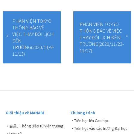
PHÂN VIỆN TOKYO
PHÂN VIỆN TOKYO
THÔNG BÁO VỀ
THÔNG BÁO VỀ VIỆC
VIỆC THAY ĐỔI LỊCH
THAY ĐỔI LỊCH ĐẾN
ĐẾN
TRƯỜNG(2020/11/23-
TRƯỜNG(2020/11/9-
11/27)
11/13)
Giới thiệu về MANABI
Chương trình
・Tiến học lên Cao học
・会長、Thông điệp từ Viện trưởng
・Tiến học vào các trường Đại học
・Lược sử