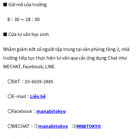
■ Giờ mở cửa trường
8：30 ～ 18：00
■ Cửa tư vấn học sinh
Nhằm giảm bớt số người tập trung tại văn phòng tầng 2, nhà
trường tiếp tục thực hiện tư vấn qua các ứng dụng Chat như
WECHAT, Facebook, LINE.
〇SĐT：03-6659-2885
〇E-mail：
Liên hệ
〇Facebook：
manabitokyo
〇WECHAT：①
manabitokyo
②
MNBTOKYO