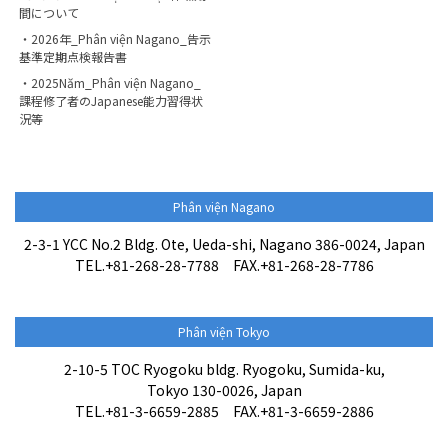
間について
・2026年_Phân viện Nagano_告示
基準定期点検報告書
・2025Năm_Phân viện Nagano_
課程修了者のJapanese能力習得状
況等
Phân viện Nagano
2-3-1 YCC No.2 Bldg. Ote, Ueda-shi, Nagano 386-0024, Japan
TEL.+81-268-28-7788 FAX.+81-268-28-7786
Phân viện Tokyo
2-10-5 TOC Ryogoku bldg. Ryogoku, Sumida-ku,
Tokyo 130-0026, Japan
TEL.+81-3-6659-2885 FAX.+81-3-6659-2886