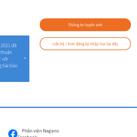
Thông tin tuyển sinh
Liên hệ / Đơn đăng ký nhập học tại đây
 2021 đã
a thuận
 với
 Sài Gòn
Phân viện Nagano