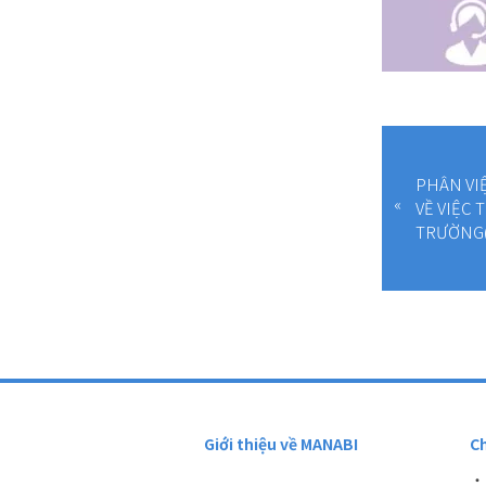
PHÂN VI
VỀ VIỆC 
TRƯỜNG(2
Giới thiệu về MANABI
C
・T