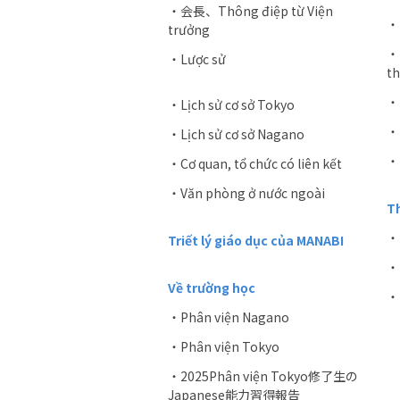
・会長、Thông điệp từ Viện
・T
trưởng
・T
・Lược sử
th
・K
・Lịch sử cơ sở Tokyo
・T
・Lịch sử cơ sở Nagano
・
・Cơ quan, tổ chức có liên kết
・Văn phòng ở nước ngoài
Th
・
Triết lý giáo dục của MANABI
・
Về trường học
・
・Phân viện Nagano
・Phân viện Tokyo
・2025Phân viện Tokyo修了生の
Japanese能力習得報告