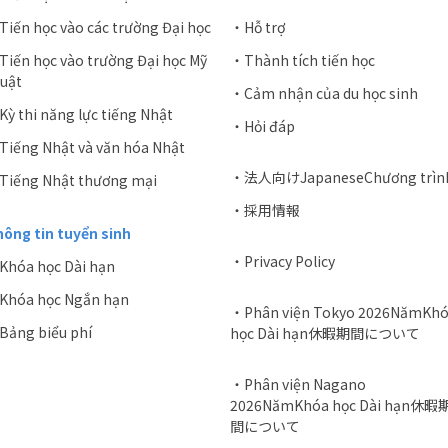
iến học vào các trường Đại học
・Hỗ trợ
iến học vào trường Đại học Mỹ
・Thành tích tiến học
uật
・Cảm nhận của du học sinh
ỳ thi năng lực tiếng Nhật
・Hỏi đáp
iếng Nhật và văn hóa Nhật
・法人向けJapaneseChương trìn
Tiếng Nhật thương mại
・採用情報
ông tin tuyển sinh
・Privacy Policy
Khóa học Dài hạn
Khóa học Ngắn hạn
・Phân viện Tokyo 2026NămKh
Bảng biểu phí
học Dài hạn休暇期間について
・Phân viện Nagano
2026NămKhóa học Dài hạn休暇
間について