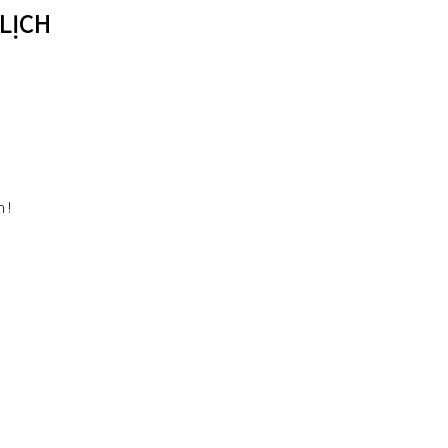
 LỊCH
 !