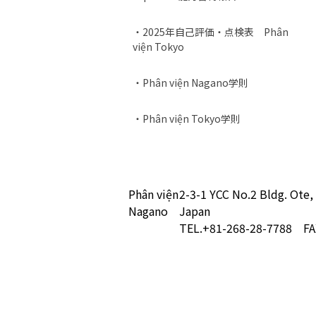
・2025年自己評価・点検表 Phân
viện Tokyo
・Phân viện Nagano学則
・Phân viện Tokyo学則
Phân viện
2-3-1 YCC No.2 Bldg. Ote,
Nagano
Japan
TEL.+81-268-28-7788 FA