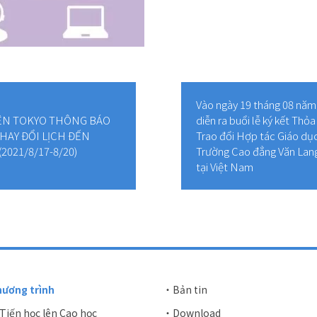
Vào ngày 19 tháng 08 năm
ỆN TOKYO THÔNG BÁO
diễn ra buổi lễ ký kết Thỏ
THAY ĐỔI LỊCH ĐẾN
Trao đổi Hợp tác Giáo dục
021/8/17-8/20)
Trường Cao đẳng Văn Lang
tại Việt Nam
hương trình
・Bản tin
iến học lên Cao học
・Download