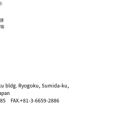
示
_課
況等
u bldg. Ryogoku, Sumida-ku,
apan
885 FAX.+81-3-6659-2886