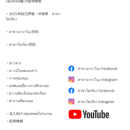
Japanese能力習得報告
・2025年自己評価・点検表 สาขา
โตเกียว
・สาขานากาโนะ学則
・สาขาโตเกียว学則
・ข่าวสาร
สาขานากาโนะ Facebook
・ดาวน์โหลดเอกสาร
・การสนับสนุน
สาขานากาโนะ Instagram
・ผลสัมฤทธิ์ทางการศึกษาต่อ
สาขาโตเกียว Facebook
・ความคิดเห็นของนักเรียน
・คำถามที่พบบ่อย
สาขาโตเกียว Instagram
・法人向けJapaneseโปรแกรม
・採用情報