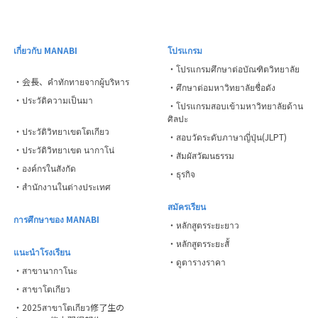
เกี่ยวกับ MANABI
โปรแกรม
・โปรแกรมศึกษาต่อบัณฑิตวิทยาลัย
・会長、คำทักทายจากผู้บริหาร
・ศึกษาต่อมหาวิทยาลัยชื่อดัง
・ประวัติความเป็นมา
・โปรแกรมสอบเข้ามหาวิทยาลัยด้าน
ศิลปะ
・ประวัติวิทยาเขตโตเกียว
・สอบวัดระดับภาษาญี่ปุ่น(JLPT)
・ประวัติวิทยาเขต นากาโน่
・สัมผัสวัฒนธรรม
・องค์กรในสังกัด
・ธุรกิจ
・สำนักงานในต่างประเทศ
สมัครเรียน
การศึกษาของ MANABI
・หลักสูตรระยะยาว
・หลักสูตรระยะสั้
แนะนำโรงเรียน
・ดูตารางราคา
・สาขานากาโนะ
・สาขาโตเกียว
・2025สาขาโตเกียว修了生の