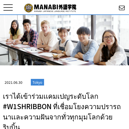
toggle
navigation
2021.06.30
Tokyo
เราได้เข้าร่วมเเคมเปญระดับโลก
#W1SHRIBBON ที่เชื่อมโยงความปรารถ
นาเเละความฝันจากทั่วทุกมุมโลกด้วย
ริบบิ้น