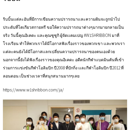
ริบบิ้นเเต่ละอันที่มีการเขียนความปรารถนาเเละความฝันจะถูกนำไป
ประดับที่โตเกียวสกายทรี ขอให้ความปรารถนาต่างๆมากมายกลายเป็น
จริง วันนี้คุณอิเคดะ และคุณซูซูกิ ผู้จัดเเคมเปญ #W1SHRIBBON มาที่
โรงเรียน ทำให้พวกเราได้มีโอกาสฟังเรื่องราวของพวกเขา เเละพวกเรา
เเต่ละคนยังได้มีโอกาสเเลกเปลี่ยนความปรารถนาของตนเองด้วย
นอกจากนี้ยังได้ฟังเรื่องราวของคุณอิเคดะ อดีตนักกีฬาเเบดมินตันที่เข้า
ร่วมการเเข่งขันกีฬาโอลิมปิก ปี2008 ที่ปักกิ่ง เเละกีฬาโอลิมปิก ปี2012 ที่
ลอนดอน เป็นช่วงเวลาที่สนุกสนานมากๆเลย
https://www.w1shribbon.com/ja/