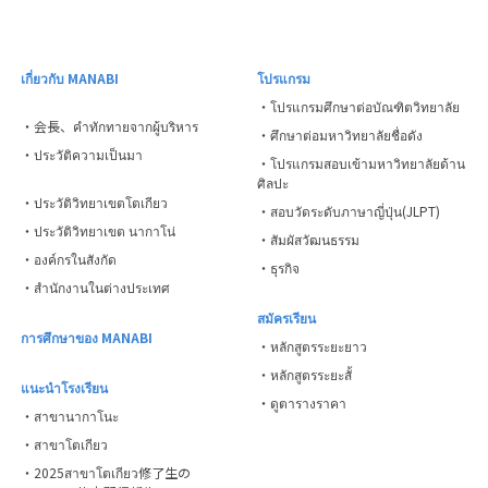
เกี่ยวกับ MANABI
โปรแกรม
・โปรแกรมศึกษาต่อบัณฑิตวิทยาลัย
・会長、คำทักทายจากผู้บริหาร
・ศึกษาต่อมหาวิทยาลัยชื่อดัง
・ประวัติความเป็นมา
・โปรแกรมสอบเข้ามหาวิทยาลัยด้าน
ศิลปะ
・ประวัติวิทยาเขตโตเกียว
・สอบวัดระดับภาษาญี่ปุ่น(JLPT)
・ประวัติวิทยาเขต นากาโน่
・สัมผัสวัฒนธรรม
・องค์กรในสังกัด
・ธุรกิจ
・สำนักงานในต่างประเทศ
สมัครเรียน
การศึกษาของ MANABI
・หลักสูตรระยะยาว
・หลักสูตรระยะสั้
แนะนำโรงเรียน
・ดูตารางราคา
・สาขานากาโนะ
・สาขาโตเกียว
・2025สาขาโตเกียว修了生の