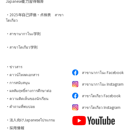
Japanese能力習得報告
・2025年自己評価・点検表 สาขา
โตเกียว
・สาขานากาโนะ学則
・สาขาโตเกียว学則
・ข่าวสาร
สาขานากาโนะ Facebook
・ดาวน์โหลดเอกสาร
・การสนับสนุน
สาขานากาโนะ Instagram
・ผลสัมฤทธิ์ทางการศึกษาต่อ
สาขาโตเกียว Facebook
・ความคิดเห็นของนักเรียน
・คำถามที่พบบ่อย
สาขาโตเกียว Instagram
・法人向けJapaneseโปรแกรม
・採用情報