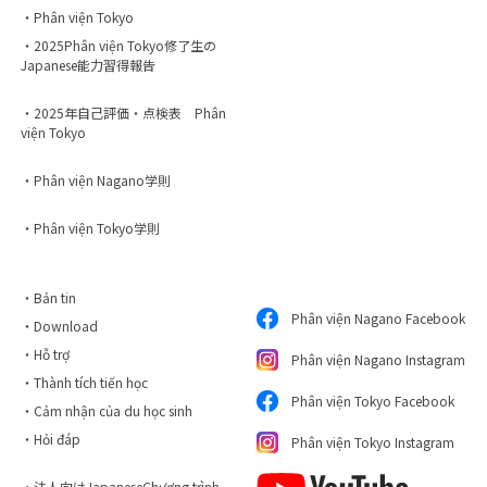
・Phân viện Tokyo
・2025Phân viện Tokyo修了生の
Japanese能力習得報告
・2025年自己評価・点検表 Phân
viện Tokyo
・Phân viện Nagano学則
・Phân viện Tokyo学則
・Bản tin
Phân viện Nagano Facebook
・Download
・Hỗ trợ
Phân viện Nagano Instagram
・Thành tích tiến học
Phân viện Tokyo Facebook
・Cảm nhận của du học sinh
・Hỏi đáp
Phân viện Tokyo Instagram
・法人向けJapaneseChương trình