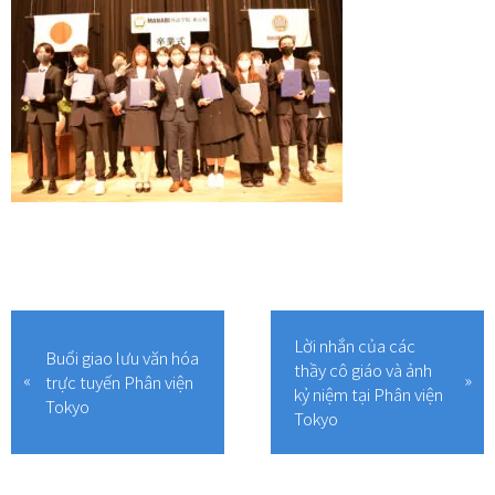
Lời nhắn của các
Buổi giao lưu văn hóa
thầy cô giáo và ảnh
trực tuyến Phân viện
kỷ niệm tại Phân viện
Tokyo
Tokyo