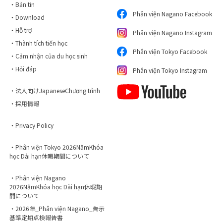
・Bản tin
Phân viện Nagano Facebook
・Download
・Hỗ trợ
Phân viện Nagano Instagram
・Thành tích tiến học
Phân viện Tokyo Facebook
・Cảm nhận của du học sinh
・Hỏi đáp
Phân viện Tokyo Instagram
・法人向けJapaneseChương trình
・採用情報
・Privacy Policy
・Phân viện Tokyo 2026NămKhóa
học Dài hạn休暇期間について
・Phân viện Nagano
2026NămKhóa học Dài hạn休暇期
間について
・2026年_Phân viện Nagano_告示
基準定期点検報告書