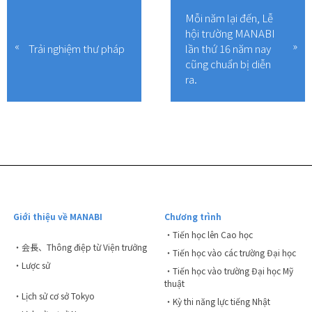
Mỗi năm lại đến, Lễ
hội trường MANABI
Trải nghiệm thư pháp
lần thứ 16 năm nay
cũng chuẩn bị diễn
ra.
Giới thiệu về MANABI
Chương trình
・Tiến học lên Cao học
・会長、Thông điệp từ Viện trưởng
・Tiến học vào các trường Đại học
・Lược sử
・Tiến học vào trường Đại học Mỹ
thuật
・Lịch sử cơ sở Tokyo
・Kỳ thi năng lực tiếng Nhật