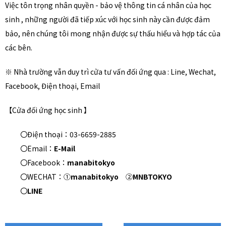
Việc tôn trọng nhân quyền - bảo vệ thông tin cá nhân của học
sinh , những người đã tiếp xúc với học sinh này cần được đảm
bảo, nên chúng tôi mong nhận được sự thấu hiểu và hợp tác của
các bên.
※ Nhà trường vẫn duy trì cửa tư vấn đối ứng qua : Line, Wechat,
Facebook, Điện thoại, Email
【Cửa đối ứng học sinh 】
〇Điện thoại：03-6659-2885
〇Email：
E-Mail
〇Facebook：
manabitokyo
〇WECHAT：①
manabitokyo
②
MNBTOKYO
〇
LINE