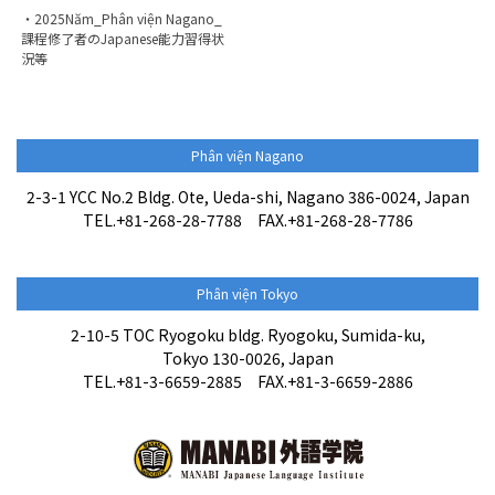
・2025Năm_Phân viện Nagano_
課程修了者のJapanese能力習得状
況等
Phân viện Nagano
2-3-1 YCC No.2 Bldg. Ote, Ueda-shi, Nagano 386-0024, Japan
TEL.+81-268-28-7788 FAX.+81-268-28-7786
Phân viện Tokyo
2-10-5 TOC Ryogoku bldg. Ryogoku, Sumida-ku,
Tokyo 130-0026, Japan
TEL.+81-3-6659-2885 FAX.+81-3-6659-2886
Thông tin tuyển sinh
Liên hệ / Đơn đăng ký nhập
học tại đây