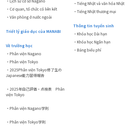
・Lịch sử cơ sở Nagano
・Tiếng Nhật và văn hóa Nhật
・Cơ quan, tổ chức có liên kết
・Tiếng Nhật thương mại
・Văn phòng ở nước ngoài
Thông tin tuyển sinh
Triết lý giáo dục của MANABI
・Khóa học Dài hạn
・Khóa học Ngắn hạn
Về trường học
・Bảng biểu phí
・Phân viện Nagano
・Phân viện Tokyo
・2025Phân viện Tokyo修了生の
Japanese能力習得報告
・2025年自己評価・点検表 Phân
viện Tokyo
・Phân viện Nagano学則
・Phân viện Tokyo学則