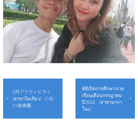
พิธีเปิดการศึกษา ภาค
5月アクティビティ
เรียนเดือนกรกฎาคม
(สาขาโตเกียว）小石
ปี2018 （สาขานากา
川後楽園
โนะ）