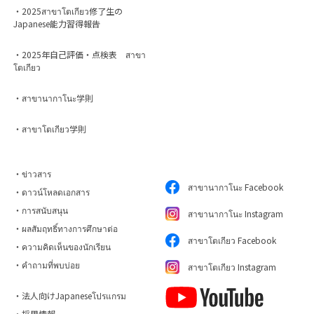
・2025สาขาโตเกียว修了生の
Japanese能力習得報告
・2025年自己評価・点検表 สาขา
โตเกียว
・สาขานากาโนะ学則
・สาขาโตเกียว学則
・ข่าวสาร
สาขานากาโนะ Facebook
・ดาวน์โหลดเอกสาร
・การสนับสนุน
สาขานากาโนะ Instagram
・ผลสัมฤทธิ์ทางการศึกษาต่อ
สาขาโตเกียว Facebook
・ความคิดเห็นของนักเรียน
・คำถามที่พบบ่อย
สาขาโตเกียว Instagram
・法人向けJapaneseโปรแกรม
・採用情報