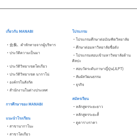
เกี่ยวกับ MANABI
โปรแกรม
・โปรแกรมศึกษาต่อบัณฑิตวิทยาลัย
・会長、คำทักทายจากผู้บริหาร
・ศึกษาต่อมหาวิทยาลัยชื่อดัง
・ประวัติความเป็นมา
・โปรแกรมสอบเข้ามหาวิทยาลัยด้าน
ศิลปะ
・ประวัติวิทยาเขตโตเกียว
・สอบวัดระดับภาษาญี่ปุ่น(JLPT)
・ประวัติวิทยาเขต นากาโน่
・สัมผัสวัฒนธรรม
・องค์กรในสังกัด
・ธุรกิจ
・สำนักงานในต่างประเทศ
สมัครเรียน
การศึกษาของ MANABI
・หลักสูตรระยะยาว
・หลักสูตรระยะสั้
แนะนำโรงเรียน
・ดูตารางราคา
・สาขานากาโนะ
・สาขาโตเกียว